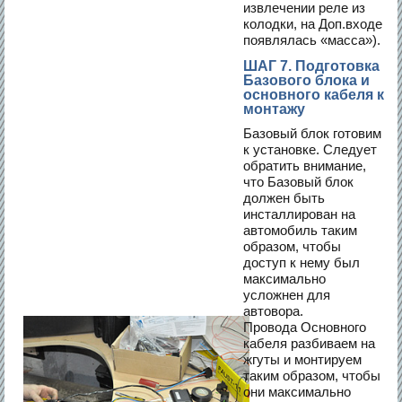
извлечении реле из
колодки, на Доп.входе
появлялась «масса»).
ШАГ 7. Подготовка
Базового блока и
основного кабеля к
монтажу
Базовый блок готовим
к установке. Следует
обратить внимание,
что Базовый блок
должен быть
инсталлирован на
автомобиль таким
образом, чтобы
доступ к нему был
максимально
усложнен для
автовора.
Провода Основного
кабеля разбиваем на
жгуты и монтируем
таким образом, чтобы
они максимально