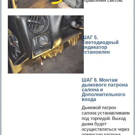
управления светом.
ШАГ 5.
Светодиодный
индикатор
установлен
ШАГ 6. Монтаж
дымового патрона
салона и
Дополнительного
входа
Дымовой патрон
салона устанавливаем
под торпедой. Выход
дыма будет
осуществляться через
отверстия патрона