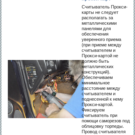
Считыватель Прокси-
карты не следует
располагать за
металлическими
панелями для
обеспечения
уверенного приема
(при приеме между
считывателем и
Прокси-картой не
должно быть
металлических
конструкций).
Обеспечиваем
минимальное
расстояние между
считывателем и
поднесенной к нему
Прокси-картой.
Фиксируем
считыватель при
помощи саморезов под
облицовку торпеды.
Провод считывателя