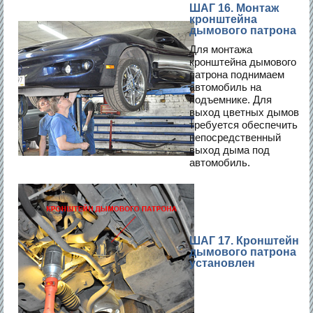
ШАГ 16. Монтаж
кронштейна
дымового патрона
Для монтажа
кронштейна дымового
патрона поднимаем
автомобиль на
подъемнике. Для
выход цветных дымов
требуется обеспечить
непосредственный
выход дыма под
автомобиль.
ШАГ 17. Кронштейн
дымового патрона
установлен