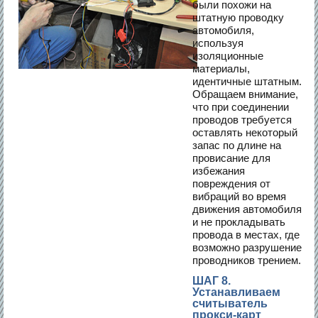
были похожи на
штатную проводку
автомобиля,
используя
изоляционные
материалы,
идентичные штатным.
Обращаем внимание,
что при соединении
проводов требуется
оставлять некоторый
запас по длине на
провисание для
избежания
повреждения от
вибраций во время
движения автомобиля
и не прокладывать
провода в местах, где
возможно разрушение
проводников трением.
ШАГ 8.
Устанавливаем
считыватель
прокси-карт