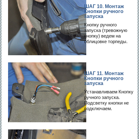
ШАГ 10. Монтаж
Кнопки ручного
запуска
Кнопку ручного
запуска (тревожную
кнопку) ведем на
облицовке торпеды.
ШАГ 11. Монтаж
Кнопки ручного
запуска
Устанавливаем Кнопку
ручного запуска.
Подсветку кнопки не
подключаем.