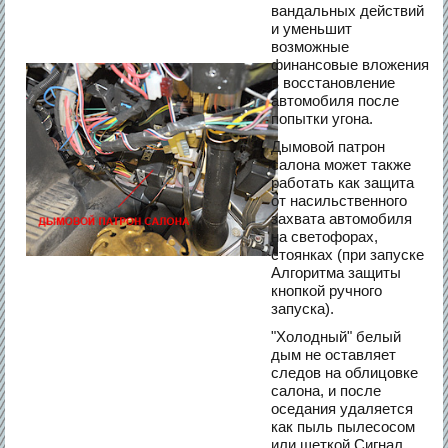
вандальных действий
и уменьшит
возможные
финансовые вложения
в восстановление
автомобиля после
попытки угона.
Дымовой патрон
салона может также
работать как защита
от насильственного
захвата автомобиля
на светофорах,
стоянках (при запуске
Алгоритма защиты
кнопкой ручного
запуска).
"Холодный" белый
дым не оставляет
следов на облицовке
салона, и после
оседания удаляется
как пыль пылесосом
или щеткой.Сигнал