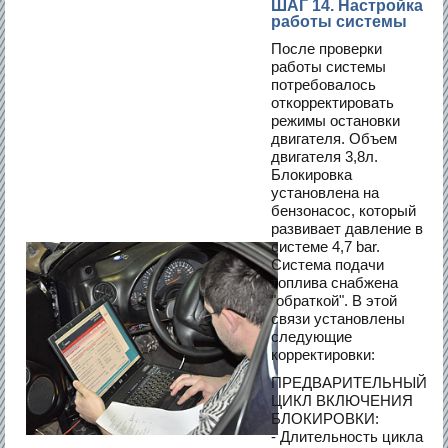
ШАГ 14. Настройка
работы системы
После проверки
работы системы
потребовалось
откорректировать
режимы остановки
двигателя. Объем
двигателя 3,8л.
Блокировка
установлена на
бензонасос, который
развивает давление в
системе 4,7 bar.
Система подачи
топлива снабжена
"обраткой". В этой
связи установлены
следующие
корректировки:
ПРЕДВАРИТЕЛЬНЫЙ
ЦИКЛ ВКЛЮЧЕНИЯ
БЛОКИРОВКИ:
- Длительность цикла