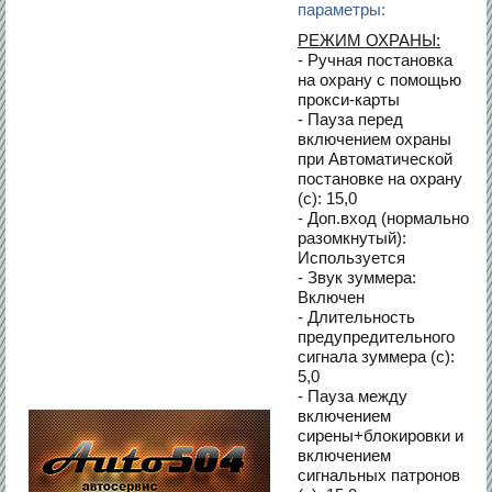
параметры:
РЕЖИМ ОХРАНЫ:
- Ручная постановка
на охрану с помощью
прокси-карты
- Пауза перед
включением охраны
при Автоматической
постановке на охрану
(с): 15,0
- Доп.вход (нормально
разомкнутый):
Используется
- Звук зуммера:
Включен
- Длительность
предупредительного
сигнала зуммера (с):
5,0
- Пауза между
включением
сирены+блокировки и
включением
сигнальных патронов