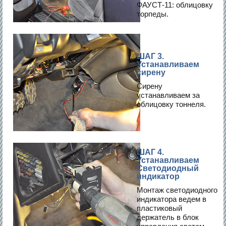
ФАУСТ-11: облицовку
торпеды.
ШАГ 3.
Устанавливаем
сирену
Сирену
устанавливаем за
облицовку тоннеля.
ШАГ 4.
Устанавливаем
Светодиодный
индикатор
Монтаж светодиодного
индикатора ведем в
пластиковый
держатель в блок