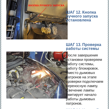
ШАГ 12. Кнопка
ручного запуска
установлена
ШАГ 13. Проверка
работы системы
После завершения
установки проверяем
работу системы,
работу блокировок.
Вместо дымовых
патронов на этапе
проверки подключаем
переносную лампу.
Свечение лампы
имитирует начало
работы дымовых
патронов.