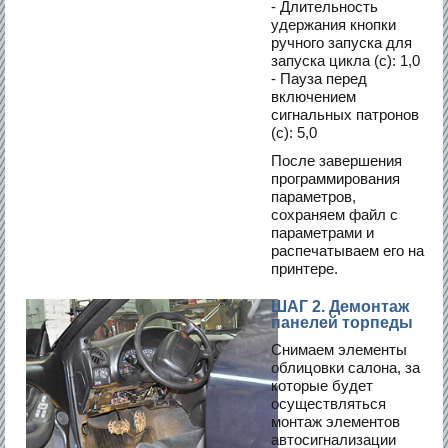
- Длительность
удержания кнопки
ручного запуска для
запуска цикла (с): 1,0
- Пауза перед
включением
сигнальных патронов
(с): 5,0
После завершения
программирования
параметров,
сохраняем файл с
параметрами и
распечатываем его на
принтере.
ШАГ 2. Демонтаж
панелей торпеды
Снимаем элементы
облицовки салона, за
которые будет
осуществляться
монтаж элементов
автосигнализации