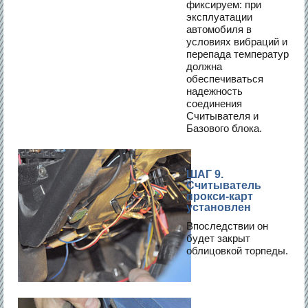
фиксируем: при
эксплуатации
автомобиля в
условиях вибраций и
перепада температур
должна
обеспечиваться
надежность
соединения
Считывателя и
Базового блока.
ШАГ 9.
Считыватель
прокси-карт
установлен
Впоследствии он
будет закрыт
облицовкой торпеды.